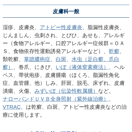
皮膚科一般
湿疹、皮膚炎、
アトピー性皮膚炎
、脂漏性皮膚炎、
じんましん、虫刺され、とびひ、あせも、
アレルギ
ー（食物アレルギー、口腔アレルギー症候群＝ＯＡ
Ｓ、食物依存性運動誘発アレルギーなど）、
乾癬
、
類乾癬、
掌蹠膿疱症
、
白斑
、
水虫（足白癬、爪白
癬）
、巻爪、にきび、
いぼ（液体窒素療法）
、
ヘル
ペス、帯状疱疹、皮膚腫瘍（ほくろ、脂漏性角化
症、血管腫、他）しみ、肝斑、脱毛、床ずれ、皮膚
潰瘍、火傷、
みずいぼ（伝染性軟属腫）
など。
ナローバンドＵＶＢ全身照射（紫外線治療）
、
VTRAC
、
は乾癬、白斑、アトピー性皮膚炎などの治
療に使用します。